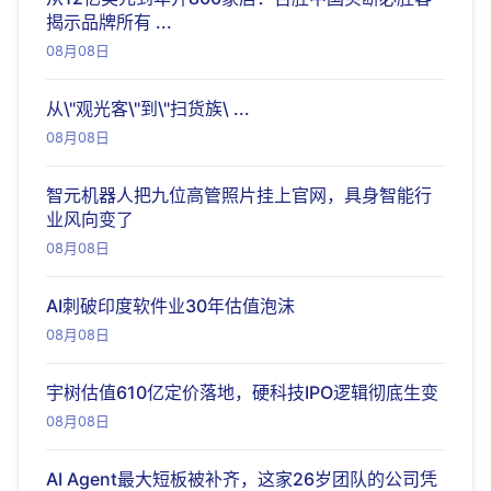
揭示品牌所有 ...
08月08日
从\"观光客\"到\"扫货族\ ...
08月08日
智元机器人把九位高管照片挂上官网，具身智能行
业风向变了
08月08日
AI刺破印度软件业30年估值泡沫
08月08日
宇树估值610亿定价落地，硬科技IPO逻辑彻底生变
08月08日
AI Agent最大短板被补齐，这家26岁团队的公司凭