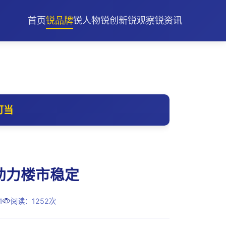
首页
锐品牌
锐人物
锐创新
锐观察
锐资讯
可当
助力楼市稳定
1
阅读：1252次