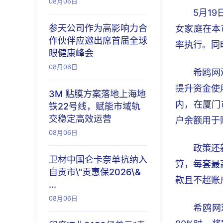
08月06日
5月1
参天公司作为高影响力合
女家庭在本
作伙伴应邀出席首届全球
率执行。同
眼健康峰会
08月06日
希鸥网
提升资金使
3M 贴膜方案落地上海地
内，在厦门
铁22号线，赋能市域轨
交稳定高效运营
户余额用于
08月06日
政策还
卫材中国仑卡奈单抗纳入
算，每套最
自贡市\"贡惠保2026\&
款且不超账
...
08月06日
希鸥网