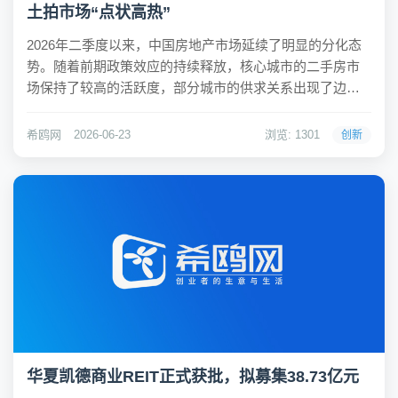
土拍市场“点状高热”
2026年二季度以来，中国房地产市场延续了明显的分化态
势。随着前期政策效应的持续释放，核心城市的二手房市
场保持了较高的活跃度，部分城市的供求关系出现了边际
改善，市场修复的持续性表现优于往年同期。数据显示，1-
5月全国新房和二手房交易总量降幅较一季度有所收窄，且
希鸥网
2026-06-23
浏览: 1301
创新
4-5月连续两个月实现同比增长。进入6月...
华夏凯德商业REIT正式获批，拟募集38.73亿元