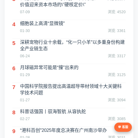
价值迎来资本市场的\"硬核定价\"
07-09
浏览: 4520
细胞装上高清“显微镜”
4
01-30
浏览: 3361
深耕宠物行业十余载，“化一只小羊”以多重身份构建
5
全产业链生态
06-24
浏览: 3317
月球磁异常可能是“撞”出来的
6
01-29
浏览: 3125
中国科学院报告提出高温超导带材领域十大关键科
7
学技术问题
01-27
浏览: 3094
科普话强国丨驭海智航 从容执舵
8
02-27
浏览: 3085
💬 客服
“港科百创”2025年度总决赛在广州南沙举办
9
01-28
浏览: 3031