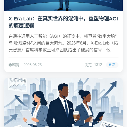
X-Era Lab：在真实世界的混沌中，重塑物理AGI
的底层逻辑
在通往通用人工智能（AGI）的征途中，横亘着“数字大脑”
与“物理身体”之间的巨大鸿沟。2026年6月，X-Era Lab（拓
元智慧）首席科学家王可泽团队给出了破局的信号：他们
发布了名为“世界动作模型”（World Action Model, WAM）
的基座模型。不同于Anthropic等专注于数字世...
希鸥网
2026-06-23
浏览: 1312
创新