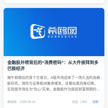
级，而是被视为性价比低下的陈旧选择时，...
金融股井喷背后的“消费密码”：从大件崇拜到多
巴胺经济
端午假期后的首个交易日，A股市场迎来了一场久违的金融
股狂欢，保险与证券板块集体爆发。这看似是风格切换，
实则是市场在为“信心”买单。金融股作为居民财富预期的晴
雨表，其集体涨停意味着市场坚信资产负债表正在修复，
而这正是消费意愿回升的底气所在。资本市场敏锐地捕捉
希鸥网
2026-06-24
浏览: 1303
创新
到了这一逻辑，并开始为“资产价格企稳—消费意...