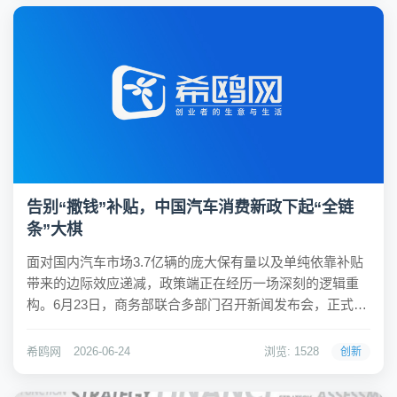
告别“撒钱”补贴，中国汽车消费新政下起“全链
条”大棋
面对国内汽车市场3.7亿辆的庞大保有量以及单纯依靠补贴
带来的边际效应递减，政策端正在经历一场深刻的逻辑重
构。6月23日，商务部联合多部门召开新闻发布会，正式确
立了从“短期新车增量刺激”向“全生命周期存量深耕”的战略
转向。这一转变不再局限于简单的购车降价或财政补贴，
希鸥网
2026-06-24
浏览: 1528
创新
而是通过宏观调控与市场机制的协同作用...