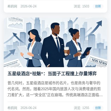
份额，客户囊括奔驰、宝马、丰田等全球头部车企。然
希鸥网
2026-06-24
浏览: 1503
创新
而，在亮眼的市占率背后，是智驾行...
五星级酒店“祛魅”：当面子工程撞上存量博弈
曾几何时，五星级酒店是城市的名片，也是商务与奢华的
代名词。然而，随着2025年国内旅游人次与消费增速的剪
刀差扩大，这一“安全区”正在崩塌。传统高端酒店正面临前
所未有的焦虑：一边是地产红利消退后的裸泳，另一边是
消费需求分层后的精准抛弃。当“住五星”不再等同于消费升
希鸥网
2026-06-24
浏览: 1255
创新