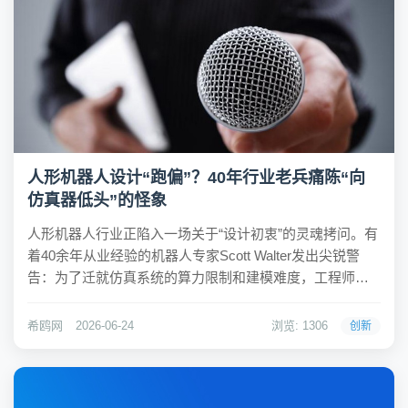
人形机器人设计“跑偏”？40年行业老兵痛陈“向
仿真器低头”的怪象
人形机器人行业正陷入一场关于“设计初衷”的灵魂拷问。有
着40余年从业经验的机器人专家Scott Walter发出尖锐警
告：为了迁就仿真系统的算力限制和建模难度，工程师们
正在主动阉割机器人的机械性能。并联关节、线性驱动、
肌腱式手部等本具机械优势的结构，因“仿真麻烦”而被弃
希鸥网
2026-06-24
浏览: 1306
创新
用；取而代之的是虽易于建模但性...