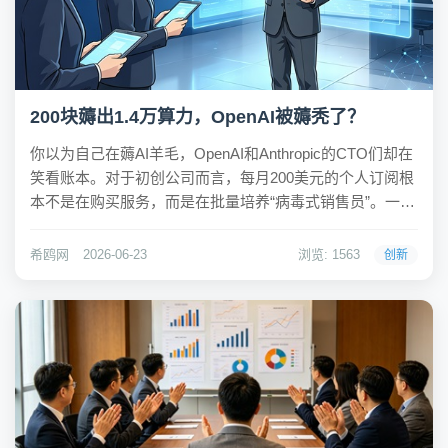
200块薅出1.4万算力，OpenAI被薅秃了？
你以为自己在薅AI羊毛，OpenAI和Anthropic的CTO们却在
笑看账本。对于初创公司而言，每月200美元的个人订阅根
本不是在购买服务，而是在批量培养“病毒式销售员”。一位
拥有25名员工的初创公司CTO Siddhartha Saxena算了一笔
账：同样的用量，如果走企业API付费，月账单将是...
希鸥网
2026-06-23
浏览: 1563
创新