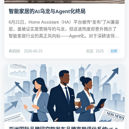
智能家居的AI乌龙与Agent化终局
6月21日，Home Assistant（HA）平台被传“发布”了AI兼容
层，虽被证实是营销号的乌龙，但这波热度却意外揭示了
智能家居行业的真正风向标——Agent化。对于深耕该领域
多年的用户而言，真正的变革不在于单一的开源平台更
新，而在于AI Agent如何让全屋设备真正“活”起来。这不仅
希鸥网
2026-06-23
浏览: 1525
创新
是技术的迭...