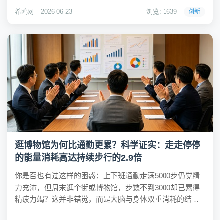
由，其核心引擎正是智谱刚刚发布的GLM-5.2模型。这款模
希鸥网
2026-06-23
浏览: 1639
创新
型在全球权威的代码评测...
逛博物馆为何比通勤更累？科学证实：走走停停
的能量消耗高达持续步行的2.9倍
你是否也有过这样的困惑：上下班通勤走满5000步仍觉精
力充沛，但周末逛个街或博物馆，步数不到3000却已累得
精疲力竭？这并非错觉，而是大脑与身体双重消耗的结
果。除了商场硬质地面、频繁试穿和拎重物等外部因素