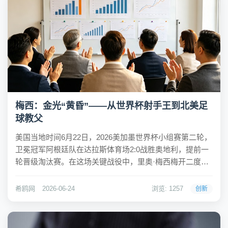
梅西：金光“黄昏”——从世界杯射手王到北美足
球教父
美国当地时间6月22日，2026美加墨世界杯小组赛第二轮，
卫冕冠军阿根廷队在达拉斯体育场2:0战胜奥地利，提前一
轮晋级淘汰赛。在这场关键战役中，里奥·梅西梅开二度，
将个人世界杯进球数提升至18粒，正式超越德国名宿克洛
泽，加冕世界杯历史最佳射手。四年前的卡塔尔，梅西在
希鸥网
2026-06-24
浏览: 1257
创新
“诸神黄昏”的叙事中逆天改命，捧起...