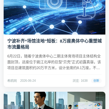
宁波补齐“场馆洼地”短板：8万座奥体中心重塑城
市流量格局
6月22日，随着宁波奥体中心二期主体育场项目主体结构全
面封顶，这座位于姚江北岸的巨型“贝壳”正式初露真容。该
项目总建筑面积约20万平方米，设计坐席约8.1万座，不仅
是全国第4座8万人级特大型体育场，规模更跻身国内第一
梯队。作为集顶级赛事、文化演艺及全民健身于一体的大
希鸥网
2026-06-24
浏览: 1638
创新
型综合性地标，该工程预计于2028...