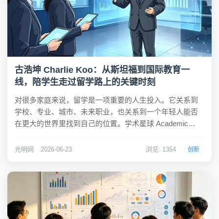
古浩坤 Charlie Koo：从斯坦福到国际教育一
线，陪学生走过留学路上的关键时刻
对很多家庭来说，留学是一项重要的人生投入。它关系到
学校、专业、城市、未来职业，也关系到一个年轻人能否
在更大的世界里找到自己的位置。学术星球 Academic
Planet 创始人古浩坤 Charlie Koo 对这件事有很深的体会。
他拥有斯坦福大学硕士背景，曾任知名美元 PE 基金投资经
光明网
2026-06-23
浏览: 1354
创新
理，长期身处...