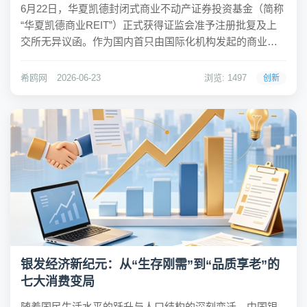
6月22日，华夏凯德封闭式商业不动产证券投资基金（简称
“华夏凯德商业REIT”）正式获得证监会准予注册批复及上
交所无异议函。作为国内首只由国际化机构发起的商业
REIT，其获批标志着中国公募REITs市场规模得到进一步
扩充。该产品拟募集规模为38.73亿元，由华夏基金担任基
希鸥网
2026-06-23
浏览: 1497
创新
金管理人，凯德投资担任原始权...
银发经济新纪元：从“生存刚需”到“品质享老”的
七大消费变局
随着国民生活水平的跃升与人口结构的深刻变迁，中国银