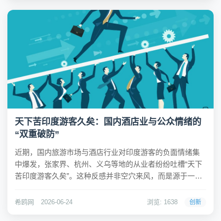
天下苦印度游客久矣：国内酒店业与公众情绪的
“双重破防”
近期，国内旅游市场与酒店行业对印度游客的负面情绪集
中爆发，张家界、杭州、义乌等地的从业者纷纷吐槽“天下
苦印度游客久矣”。这种反感并非空穴来风，而是源于一系
列具体的行为摩擦：从庐山景区游客无视禁令跳入水源搓
澡，到高铁车厢内霸座、脱鞋产生的异味，再到杭州部分
希鸥网
2026-06-24
浏览: 1638
创新
急诊拒付医药费事件。这些行为不仅破坏了公共秩序...