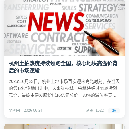
杭州土拍热度持续领跑全国，核心地块高溢价背
后的市场逻辑
2026年6月23日，杭州土地市场再次迎来高光时刻。在当天
的第12批宅地出让中，未来科技城一宗地块经过41轮激烈
竞价，最终由建发股份以16亿元总价、33%的溢价率竞
得，楼板价达2.3万元/平方米，刷新了该板块的地价纪录。
至此，2026年以来杭州已有11幅地块溢价率超过30%，在
希鸥网
2026-06-24
浏览: 1622
创新
重点22城中数量居首。...