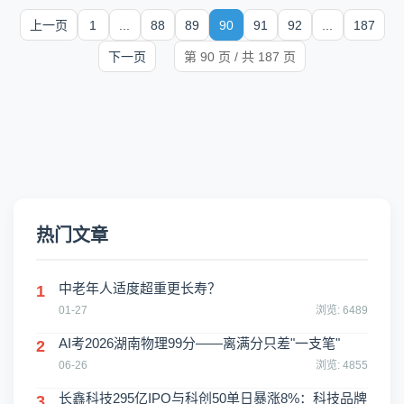
上一页
1
...
88
89
90
91
92
...
187
下一页
第 90 页 / 共 187 页
热门文章
中老年人适度超重更长寿？
1
01-27
浏览: 6489
AI考2026湖南物理99分——离满分只差"一支笔"
2
06-26
浏览: 4855
长鑫科技295亿IPO与科创50单日暴涨8%：科技品牌
3