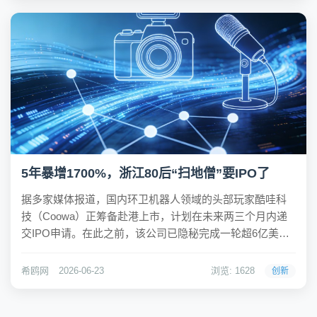
盟...
5年暴增1700%，浙江80后“扫地僧”要IPO了
据多家媒体报道，国内环卫机器人领域的头部玩家酷哇科
技（Coowa）正筹备赴港上市，计划在未来两三个月内递
交IPO申请。在此之前，该公司已隐秘完成一轮超6亿美元
的融资，投后估值突破30亿美元（约合人民币203亿元）。
数据显示，酷哇科技2025年营收已突破10亿元，在手订单
希鸥网
2026-06-23
浏览: 1628
创新
超50亿元，其销售团队仅维持在...