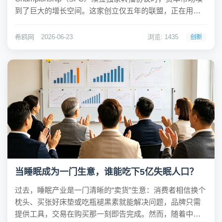
到了巨大的增长空间。这家创立仅五年的联盟，正在用美
式职业体育的逻辑重塑一项有着四百年历史的传统运动。
前NBA全明星本·西蒙斯以近千万美元的估值收购俱乐部股
希鸥网
2026-06-23
浏览: 1435
创新
份，并在随后...
当睡眠成为一门生意，谁能吃下5亿失眠人口？
过去，睡眠产业是一门清晰的“卖货”生意：消费者相信换个
枕头、买张好床垫或吃瓶褪黑素就能解决问题，品牌只需
提供工具，交易在购买那一刻即告完成。然而，随着中国