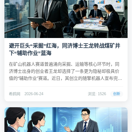
避开巨头“采掘”红海，同济博士王龙转战煤矿井
下“辅助作业”蓝海
在矿山机器人赛道普遍涌向采掘、运输等核心环节时，同
济博士出身的创业者王龙却选择了一条更为隐秘却极具价
值的“辅助作业”赛道。近日，其创立的随擎机器人宣布完成
千万元级天使轮融资，由连云港金桥基金投资。这家成立
于2025年初的企业，凭借对煤矿井下高危、非结构化场景
希鸥网
2026-06-24
浏览: 1526
创新
的深刻理解，正试图在巨头林立与巨头未至的夹...