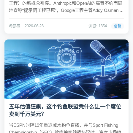
工程）的新概念引爆。Anthropic和OpenAI的高管不约而同
地宣称“提示词工程已死”，Google工程主管Addy Osmani随
即正式命名了这一趋势。所谓的“循环”，本质上是一段预先
写好的“包工头”逻辑：它不再依赖...
希鸥网
2026-06-23
浏览: 1354
创新
五年估值狂飙，这个钓鱼联盟凭什么让一个席位
卖到千万美元？
当ESPN时隔19年重返咸水钓鱼直播，并与Sport Fishing
Championship（SFC）续签独家转播协议时，资本市场嗅