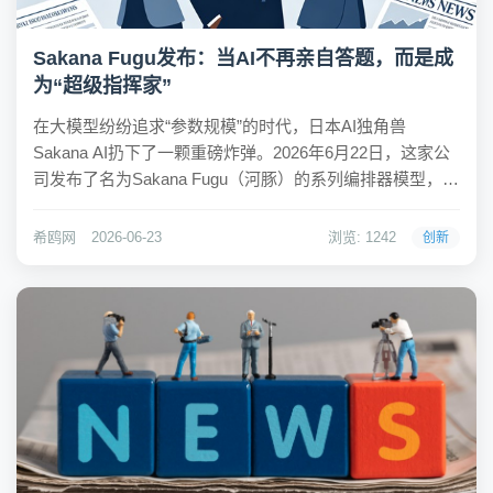
Sakana Fugu发布：当AI不再亲自答题，而是成
为“超级指挥家”
在大模型纷纷追求“参数规模”的时代，日本AI独角兽
Sakana AI扔下了一颗重磅炸弹。2026年6月22日，这家公
司发布了名为Sakana Fugu（河豚）的系列编排器模型，包
括Fugu Ultra和Fugu两款产品。与传统大模型不同，Fugu
从不试图亲自回答问题，它更像一个精通“指挥术”的大
希鸥网
2026-06-23
浏览: 1242
创新
脑，...