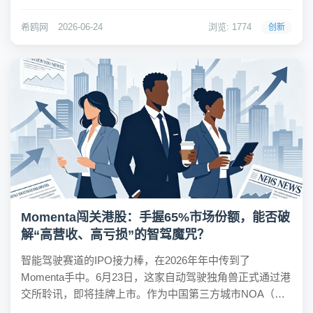
果，便是近期上线的《城主别慌张》。该产品巧妙融合了
“靶心like”玩法与RPG卡牌养成体系，通过精细化的数值卡
希鸥网
2026-06-24
浏览: 1774
创新
点与社交生态构建，成功在微信小游戏畅销榜站...
Momenta闯关港股：手握65%市场份额，能否破
解“高营收、高亏损”的智驾魔咒？
智能驾驶赛道的IPO接力棒，在2026年年中传到了
Momenta手中。6月23日，这家自动驾驶独角兽正式通过港
交所聆讯，即将挂牌上市。作为中国第三方城市NOA（领
航辅助驾驶）市场的绝对霸主，Momenta手握65%的市场