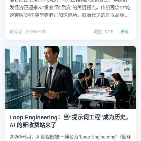
发经济正迎来从“量变”到“质变”的关键拐点。传统观念中“吃
饱穿暖”的生存型养老正加速退场，取而代之的是以品质
化、情感化、个性化为特征的“享老”新浪潮。据预测，2026
年银发经济市场规模将逼近16万亿元，新一代“新老人”群体
希鸥网
2026-06-23
浏览: 1216
创新
正用真金白银重塑消费版图，推...
Loop Engineering：当“提示词工程”成为历史，
AI 的新收费站来了
2026年6月，AI编程圈被一种名为“Loop Engineering”（循环