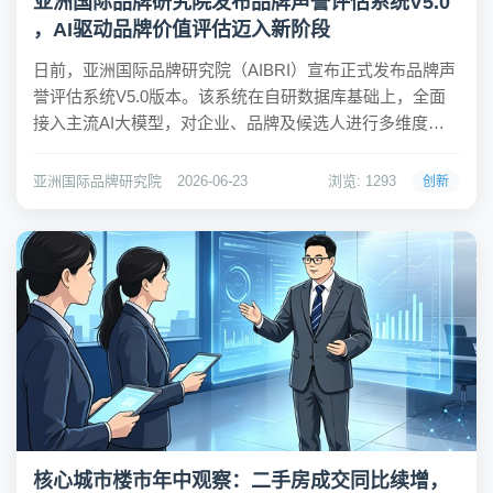
亚洲国际品牌研究院发布品牌声誉评估系统V5.0
，AI驱动品牌价值评估迈入新阶段
日前，亚洲国际品牌研究院（AIBRI）宣布正式发布品牌声
誉评估系统V5.0版本。该系统在自研数据库基础上，全面
接入主流AI大模型，对企业、品牌及候选人进行多维度综
合评估与赋分，标志着品牌价值评估领域正式迈入AI驱动
的新阶段。亚洲国际品牌研究院成立于1989年，总部位于
亚洲国际品牌研究院
2026-06-23
浏览: 1293
创新
香港，是一家专注于品牌发展与共识...
核心城市楼市年中观察：二手房成交同比续增，