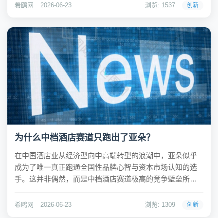
外，核心原因在于“走走停停”的运动模式。近期一项发表于
希鸥网
2026-06-23
浏览: 1537
创新
《英国皇家学会学报B》的研究证实，间断性步...
为什么中档酒店赛道只跑出了亚朵？
在中国酒店业从经济型向中高端转型的浪潮中，亚朵似乎
成为了唯一真正跑通全国性品牌心智与资本市场认知的选
手。这并非偶然，而是中档酒店赛道极高的竞争壁垒所
致。不同于经济型酒店的标准化红利或高端酒店的资源壁
垒，中档酒店处于一个尴尬的夹心层：既要追求极致的运
希鸥网
2026-06-23
浏览: 1309
创新
营效率，又要提供差异化的体验价值；既要实现规模化加