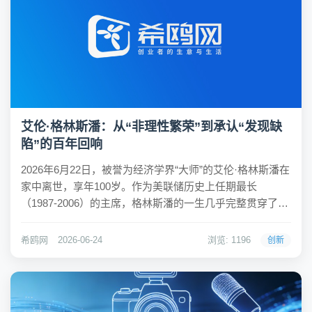
艾伦·格林斯潘：从“非理性繁荣”到承认“发现缺
陷”的百年回响
2026年6月22日，被誉为经济学界“大师”的艾伦·格林斯潘在
家中离世，享年100岁。作为美联储历史上任期最长
（1987-2006）的主席，格林斯潘的一生几乎完整贯穿了美
国经济从冷战后的繁荣巅峰走向金融危机的全过程。他曾
是自由市场最坚定的捍卫者，以精准的数据分析和高超的
希鸥网
2026-06-24
浏览: 1196
创新
危机管理能力著称，被外界视为能...