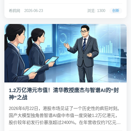
成年人日均睡眠时间缩短至6.1小时，失眠人群高达数亿，
单纯的产品销售已难以满足复杂的睡眠需求。消费者开始
希鸥网
2026-06-23
浏览: 1300
创新
陷入“换遍产品仍睡不好”的信任疲劳，这迫使...
1.2万亿港元市值！清华教授唐杰与智谱AI的“封
神”之战
2026年6月22日，港股市场见证了一个历史性的疯狂时刻。
国产大模型独角兽智谱AI盘中市值一度突破1.2万亿港元，
股价较年初发行价暴涨超过2400%。在年营收仅约7亿元、
尚未完全盈利的财务背景下，资本市场的狂热并非毫无来