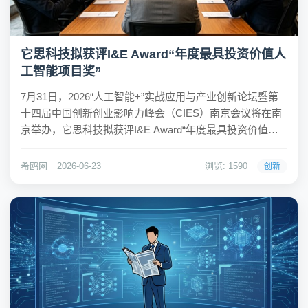
它思科技拟获评I&E Award“年度最具投资价值人
工智能项目奖”
7月31日，2026“人工智能+”实战应用与产业创新论坛暨第
十四届中国创新创业影响力峰会（CIES）南京会议将在南
京举办，它思科技拟获评I&E Award“年度最具投资价值人
工智能项目奖” 。这一奖项旨在表彰在AI技术创新、商业模
式及社会价值等方面取得卓越成就的企业与项目。它思科
希鸥网
2026-06-23
浏览: 1590
创新
技依托清华大学语音与...