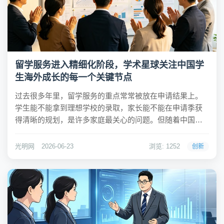
留学服务进入精细化阶段，学术星球关注中国学
生海外成长的每一个关键节点
过去很多年里，留学服务的重点常常被放在申请结果上。
学生能不能拿到理想学校的录取，家长能不能在申请季获
得清晰的规划，是许多家庭最关心的问题。但随着中国学
生海外学习人数持续增加，留学这件事正在变得更复杂。
申请只是开始。真正进入海外大学以后，学生还会面对课
光明网
2026-06-23
浏览: 1252
创新
程难度、论文写作、课堂表达、学术规范、考试压力、补...